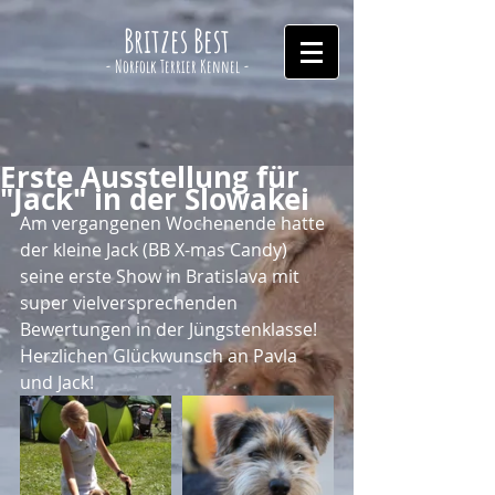
Britzes Best
- Norfolk Terrier Kennel -
Erste Ausstellung für
"Jack" in der Slowakei
Am vergangenen Wochenende hatte 
der kleine Jack (BB X-mas Candy) 
seine erste Show in Bratislava mit 
super vielversprechenden 
Bewertungen in der Jüngstenklasse! 
Herzlichen Glückwunsch an Pavla 
und Jack!