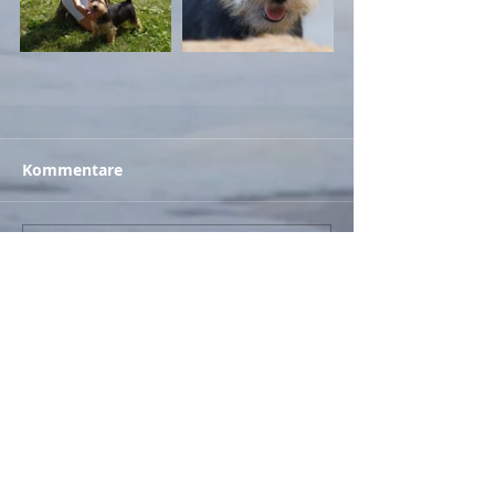
Kommentare
Kommentar verfassen...
Zurück
© 2017
- Britzes Best / Claudia Britze