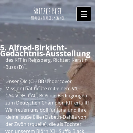
Britzes Best
- Norfolk Terrier Kennel -
5. Alfred-Birkicht-
Gedächtnis-Ausstellung
des KfT in Reinsberg, Richter: Kerstin 
Buss (D)
Unser Ole (CH BB Undercover 
Mission) hat heute mit einem V1, 
CAC VDH, CAC, BOS die Bedingungen 
zum Deutschen Champion KfT erfüllt!
Wir freuen uns doll für Jana und ihre 
kleine, süße Ellie (Elsbeth-Dahlia von 
der Zwönitzquelle), die als Tochter 
von unserem Björn (CH Suffix Black 