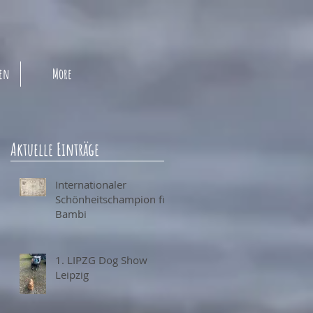
pen
More
Aktuelle Einträge
Internationaler
Schönheitschampion für
Bambi
1. LIPZG Dog Show
Leipzig