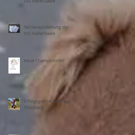
OG Halle/Saale
Terrierausstellung der
OG Halle/Saale
neue Championtitel
Erfolgsgeschichten aus
Trostberg