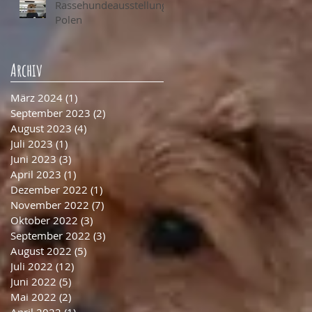
Rassehundeausstellung
Polen
Archiv
März 2024
(1)
1 Beitrag
September 2023
(2)
2 Beiträge
August 2023
(4)
4 Beiträge
Juli 2023
(1)
1 Beitrag
Juni 2023
(3)
3 Beiträge
April 2023
(1)
1 Beitrag
Dezember 2022
(1)
1 Beitrag
November 2022
(7)
7 Beiträge
Oktober 2022
(3)
3 Beiträge
September 2022
(3)
3 Beiträge
August 2022
(5)
5 Beiträge
Juli 2022
(12)
12 Beiträge
Juni 2022
(5)
5 Beiträge
Mai 2022
(2)
2 Beiträge