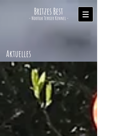
Britzes Best
- Norfolk Terrier Kennel -
Aktuelles