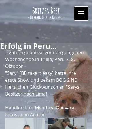
Britzes Best
- Norfolk Terrier Kennel -
Erfolg in Peru...
...gute Ergebnisse vom vergangenen 
Wochenende in Trjillo, Peru 7.-8. 
Oktober 
"Sary" (BB take it easy) hatte ihre 
erste Show und bekam BOG 2 ND
Herzlichen Glückwunsch an "Sarys" 
Besitzer nach Lima!
Handler: Luis Mendoza Guevara
Fotos: Julio Aguilar