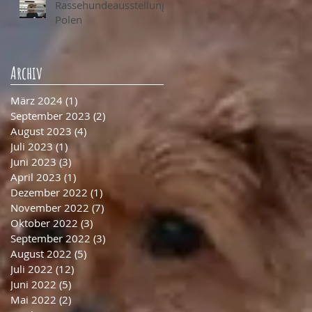
Rassehundeausstellung
Polen
Archiv
März 2024
(1)
1 Beitrag
September 2023
(2)
2 Beiträge
August 2023
(4)
4 Beiträge
Juli 2023
(1)
1 Beitrag
Juni 2023
(3)
3 Beiträge
April 2023
(1)
1 Beitrag
Dezember 2022
(1)
1 Beitrag
November 2022
(7)
7 Beiträge
Oktober 2022
(3)
3 Beiträge
September 2022
(3)
3 Beiträge
August 2022
(5)
5 Beiträge
Juli 2022
(12)
12 Beiträge
Juni 2022
(5)
5 Beiträge
Mai 2022
(2)
2 Beiträge