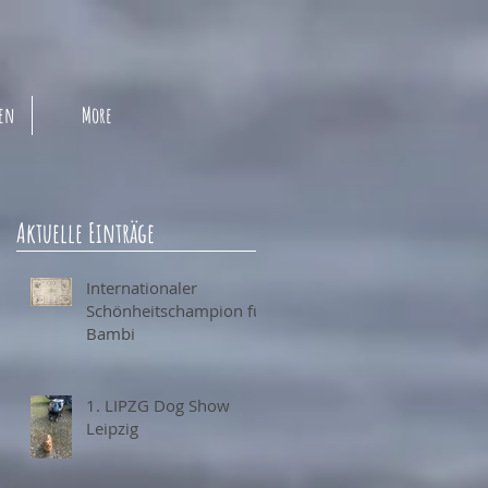
pen
More
Aktuelle Einträge
Internationaler
Schönheitschampion für
Bambi
1. LIPZG Dog Show
Leipzig