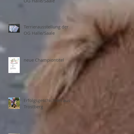
OG Halle/Saale
Terrierausstellung der
OG Halle/Saale
neue Championtitel
Erfolgsgeschichten aus
Trostberg