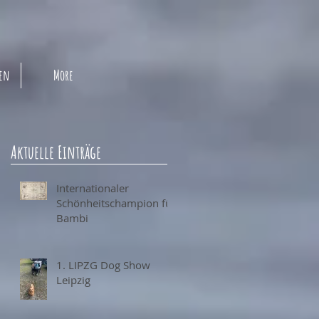
pen
More
Aktuelle Einträge
Internationaler
Schönheitschampion für
Bambi
1. LIPZG Dog Show
Leipzig