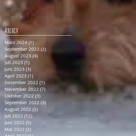
Archiv
März 2024
(1)
1 Beitrag
September 2023
(2)
2 Beiträge
August 2023
(4)
4 Beiträge
Juli 2023
(1)
1 Beitrag
Juni 2023
(3)
3 Beiträge
April 2023
(1)
1 Beitrag
Dezember 2022
(1)
1 Beitrag
November 2022
(7)
7 Beiträge
Oktober 2022
(3)
3 Beiträge
September 2022
(3)
3 Beiträge
August 2022
(5)
5 Beiträge
Juli 2022
(12)
12 Beiträge
Juni 2022
(5)
5 Beiträge
Mai 2022
(2)
2 Beiträge
April 2022
(1)
1 Beitrag