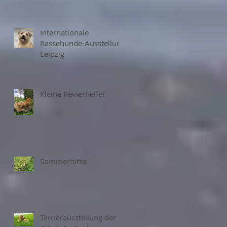
Internationale
Rassehunde-Ausstellung
Leipzig
Kleine Revierhelfer
Sommerhitze
Terrierausstellung der