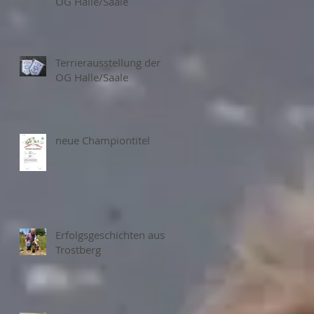
OG Halle/Saale
Terrierausstellung der
OG Halle/Saale
neue Championtitel
Erfolgsgeschichten aus
Trostberg