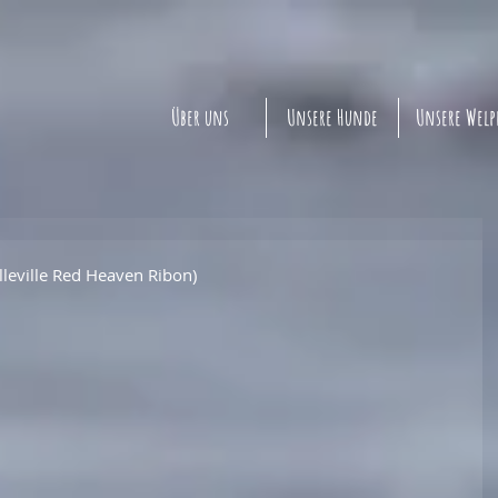
Über uns
Unsere Hunde
Unsere Wel
lleville Red Heaven Ribon)