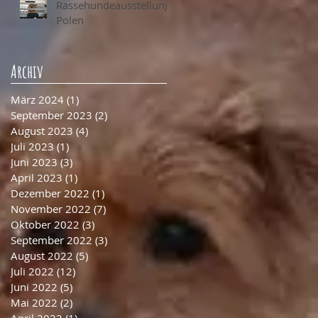
Rassehundeausstellung
Polen
Archiv
März 2024
(1)
1 Beitrag
September 2023
(2)
2 Beiträge
August 2023
(4)
4 Beiträge
Juli 2023
(1)
1 Beitrag
Juni 2023
(3)
3 Beiträge
April 2023
(1)
1 Beitrag
Dezember 2022
(1)
1 Beitrag
November 2022
(7)
7 Beiträge
Oktober 2022
(3)
3 Beiträge
September 2022
(3)
3 Beiträge
August 2022
(5)
5 Beiträge
Juli 2022
(12)
12 Beiträge
Juni 2022
(5)
5 Beiträge
Mai 2022
(2)
2 Beiträge