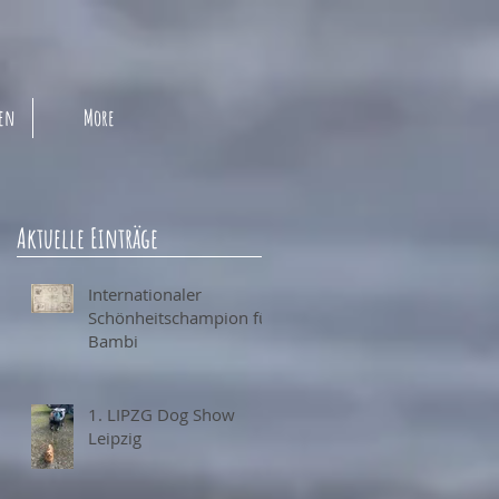
pen
More
Aktuelle Einträge
Internationaler
Schönheitschampion für
Bambi
1. LIPZG Dog Show
Leipzig