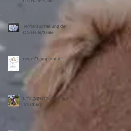
OG Halle/Saale
Terrierausstellung der
OG Halle/Saale
neue Championtitel
Erfolgsgeschichten aus
Trostberg