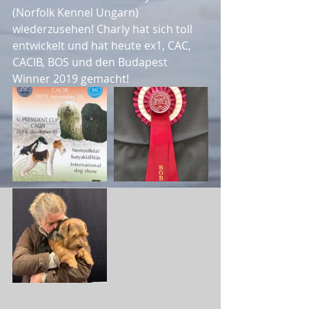
(Norfolk Kennel Ungarn) 
wiederzusehen! Charly hat sich toll 
entwickelt und hat heute ex1, CAC, 
CACIB, BOS und den Budapest 
Winner 2019 gemacht!