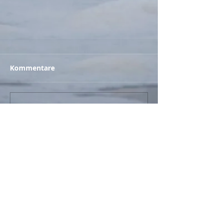
Kommentare
Kommentar verfassen...
Zurück
© 2017
- Britzes Best / Claudia Britze