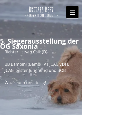
Britzes Best
- Norfolk Terrier Kennel -
5. Siegerausstellung der
OG Saxonia
Richter: Istvan Csik (D)
BB Bambini (Bambi) V1 JCAC VDH, 
JCAC, bester Junghund und BOB
Wir freuen uns riesig!