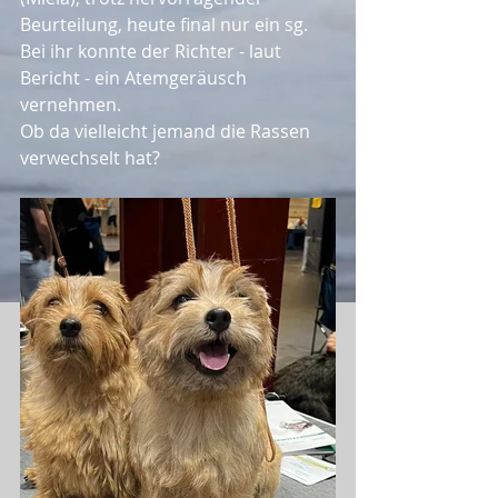
Beurteilung, heute final nur ein sg. 
Bei ihr konnte der Richter - laut 
Bericht - ein Atemgeräusch 
vernehmen. 
Ob da vielleicht jemand die Rassen 
verwechselt hat?