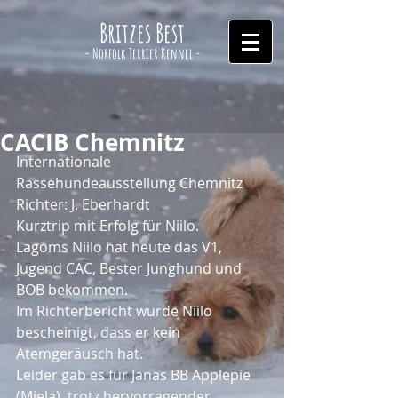
Britzes Best
- Norfolk Terrier Kennel -
CACIB Chemnitz
Internationale 
Rassehundeausstellung Chemnitz
Richter: J. Eberhardt
Kurztrip mit Erfolg für Niilo.
Lagoms Niilo hat heute das V1, 
Jugend CAC, Bester Junghund und 
BOB bekommen.
Im Richterbericht wurde Niilo 
bescheinigt, dass er kein 
Atemgeräusch hat.
Leider gab es für Janas BB Applepie 
(Miela), trotz hervorragender 