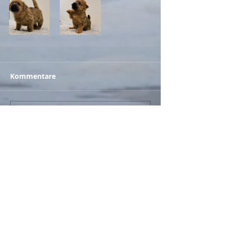
Kommentare
Kommentar verfassen...
Zurück
© 2017
- Britzes Best / Claudia Britze