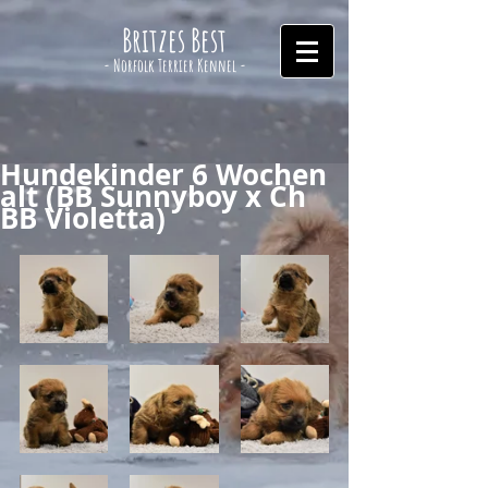
Britzes Best
- Norfolk Terrier Kennel -
Hundekinder 6 Wochen
alt (BB Sunnyboy x Ch
BB Violetta)