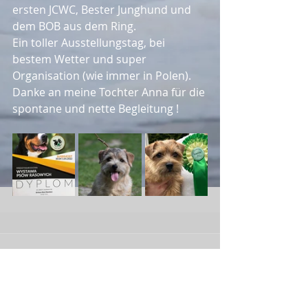
ersten JCWC, Bester Junghund und 
dem BOB aus dem Ring.
Ein toller Ausstellungstag, bei 
bestem Wetter und super 
Organisation (wie immer in Polen).
Danke an meine Tochter Anna für die 
spontane und nette Begleitung !
Kommentare
Kommentar verfassen...