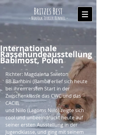
Britzes Best
- Norfolk Terrier Kennel -
Internationale
Rassehundeausstellung
Babimost, Polen
Richter: Magdalena Swieton
BB Bambini (Bambi) erlief sich heute 
bei ihrem ersten Start in der 
Zwischenklasse das CWC und das 
CACIB,
und Niilo (Lagoms Niilo) zeigte sich 
cool und unbeeindruckt heute auf 
seiner ersten Ausstellung in der 
Jugendklasse, und ging mit seinem 