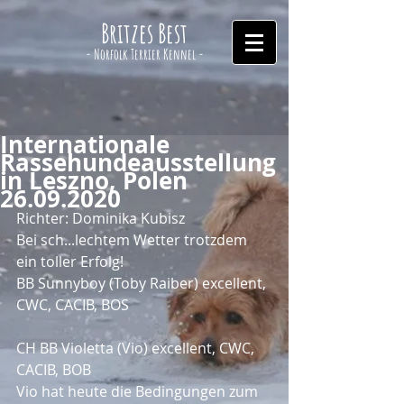
Britzes Best
- Norfolk Terrier Kennel -
Internationale
Rassehundeausstellung
in Leszno, Polen
26.09.2020
Richter: Dominika Kubisz
Bei sch...lechtem Wetter trotzdem 
ein toller Erfolg!
BB Sunnyboy (Toby Raiber) excellent, 
CWC, CACIB, BOS
CH BB Violetta (Vio) excellent, CWC, 
CACIB, BOB
Vio hat heute die Bedingungen zum 