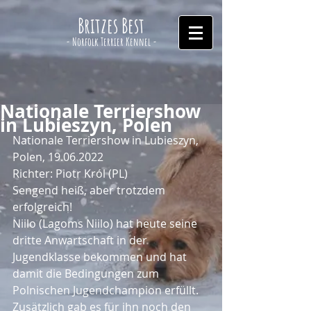
Britzes Best
- Norfolk Terrier Kennel -
Nationale Terriershow
in Lubieszyn, Polen
Nationale Terriershow in Lubieszyn, 
Polen, 19.06.2022
Richter: Piotr Król (PL)
Sengend heiß, aber trotzdem 
erfolgreich!
Niilo (Lagoms Niilo) hat heute seine 
dritte Anwartschaft in der 
Jugendklasse bekommen und hat 
damit die Bedingungen zum 
Polnischen Jugendchampion erfüllt.
Zusätzlich gab es für ihn noch den 