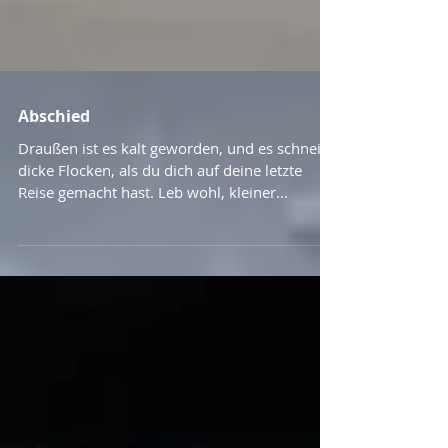
Abschied
Draußen ist es kalt geworden, und es schneit
dicke Flocken, als du dich auf deine letzte
Reise gemacht hast. Leb wohl, kleiner...